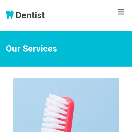
M
Dentist
E
N
U
Our Services